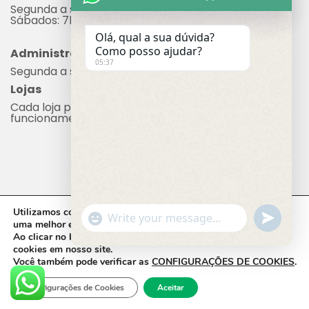
Segunda a sexta: 7h às 17h
Sábados: 7h às 12h
Olá, qual a sua dúvida?
Como posso ajudar?
Administração
05:37
Segunda a sexta: 8h às 17h
Lojas
Cada loja possui seu próprio horário de
funcionamento.
Utilizamos cookies em nosso site, que nos ajudam a oferecer
"+chaty_settings.lang.emoji_picker+"
undefine
WhatsApp Message
uma melhor experiência de navegação.
Ao clicar no botão
ACEITAR,
você concorda com o uso de
cookies em nosso site.
Você também pode verificar as
CONFIGURAÇÕES DE COOKIES
.
CADEG © 2023 - Todos os direitos reservados.
Desenvolvido por Molin Space.
Configurações de Cookies
Aceitar
Hide c