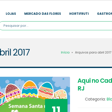
LOJAS
MERCADO DAS FLORES
HORTIFRUTI
GASTRO
ril 2017
Início
»
Arquivos para abril 2017
Aqui no Cad
RJ
Categoria:
Bl
11