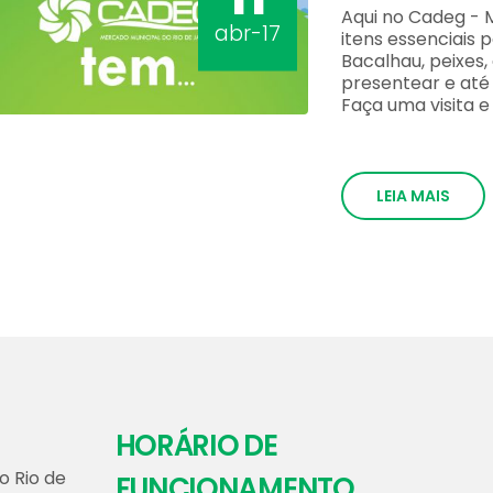
Aqui no Cadeg - 
abr-17
itens essenciais 
Bacalhau, peixes, 
presentear e at
Faça uma visita e
LEIA MAIS
HORÁRIO DE
o Rio de
FUNCIONAMENTO