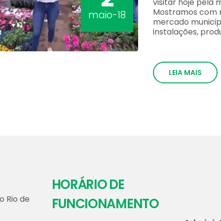
visitar hoje pela
Mostramos com mu
maio-18
mercado municipa
instalações, prod
LEIA MAIS
HORÁRIO DE
o Rio de
FUNCIONAMENTO