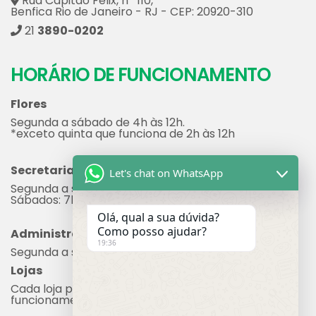
Rua Capitão Félix, nº 110,
Benfica Rio de Janeiro - RJ - CEP: 20920-310
21
3890-0202
HORÁRIO DE FUNCIONAMENTO
Flores
Segunda a sábado de 4h às 12h.
*exceto quinta que funciona de 2h às 12h
Secretaria
Let's chat on WhatsApp
Segunda a sexta: 7h às 17h
Sábados: 7h às 12h
Olá, qual a sua dúvida?
Como posso ajudar?
Administração
19:36
Segunda a sexta: 8h às 17h
Lojas
Cada loja possui seu próprio horário de
funcionamento.