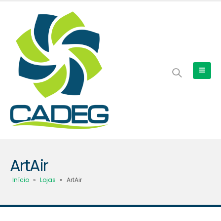
ArtAir
Início
»
Lojas
»
ArtAir