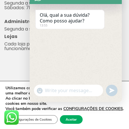
Segunda a sexta: 7h às 17h
Sábados: 7h às 12h
Olá, qual a sua dúvida?
Como posso ajudar?
Administração
13:55
Segunda a sexta: 8h às 17h
Lojas
Cada loja possui seu próprio horário de
funcionamento.
Utilizamos cookies em nosso site, que nos ajudam a oferecer
"+chaty_settings.lang.emoji_picker+"
undefine
WhatsApp Message
uma melhor experiência de navegação.
Ao clicar no botão
ACEITAR,
você concorda com o uso de
cookies em nosso site.
Você também pode verificar as
CONFIGURAÇÕES DE COOKIES
.
CADEG © 2023 - Todos os direitos reservados.
Desenvolvido por Molin Space.
Configurações de Cookies
Aceitar
Hide c