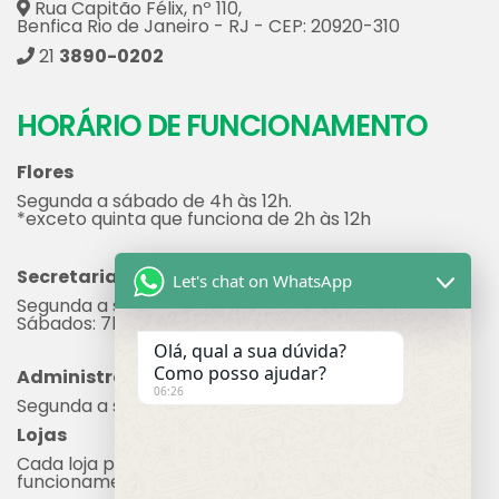
Rua Capitão Félix, nº 110,
Benfica Rio de Janeiro - RJ - CEP: 20920-310
21
3890-0202
HORÁRIO DE FUNCIONAMENTO
Flores
Segunda a sábado de 4h às 12h.
*exceto quinta que funciona de 2h às 12h
Secretaria
Let's chat on WhatsApp
Segunda a sexta: 7h às 17h
Sábados: 7h às 12h
Olá, qual a sua dúvida?
Como posso ajudar?
Administração
06:26
Segunda a sexta: 8h às 17h
Lojas
Cada loja possui seu próprio horário de
funcionamento.