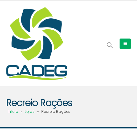
Recreio Rações
Início
»
Lojas
»
Recreio Rações