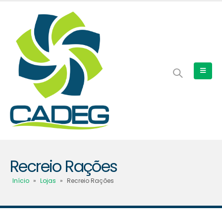
Recreio Rações
Início
»
Lojas
»
Recreio Rações