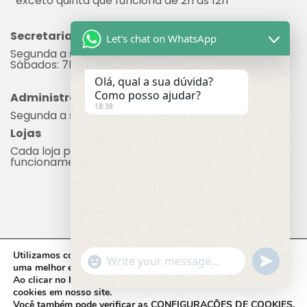
*exceto quinta que funciona de 2h às 12h
Secretaria
Let's chat on WhatsApp
Segunda a sexta: 7h às 17h
Sábados: 7h às 12h
Olá, qual a sua dúvida?
Como posso ajudar?
Administração
18:38
Segunda a sexta: 8h às 17h
Lojas
Cada loja possui seu próprio horário de
funcionamento.
Utilizamos cookies em nosso site, que nos ajudam a oferecer
"+chaty_settings.lang.emoji_picker+"
undefine
WhatsApp Message
uma melhor experiência de navegação.
Ao clicar no botão
ACEITAR,
você concorda com o uso de
cookies em nosso site.
Você também pode verificar as
CONFIGURAÇÕES DE COOKIES
.