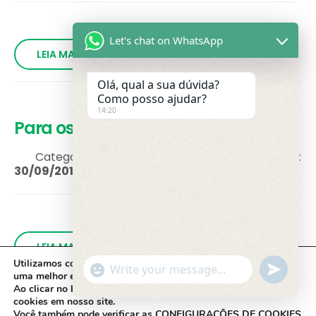
Let's chat on WhatsApp
LEIA MAIS
Olá, qual a sua dúvida?
Como posso ajudar?
14:20
Para os corajosos, é refresco
Categoria:
Blog
,
Clipping
Data da Publicação:
30/09/2013
LEIA MAIS
Utilizamos cookies em nosso site, que nos ajudam a oferecer
"+chaty_settings.lang.emoji_picker+"
undefine
WhatsApp Message
uma melhor experiência de navegação.
Ao clicar no botão
ACEITAR,
você concorda com o uso de
cookies em nosso site.
Você também pode verificar as
CONFIGURAÇÕES DE COOKIES
.