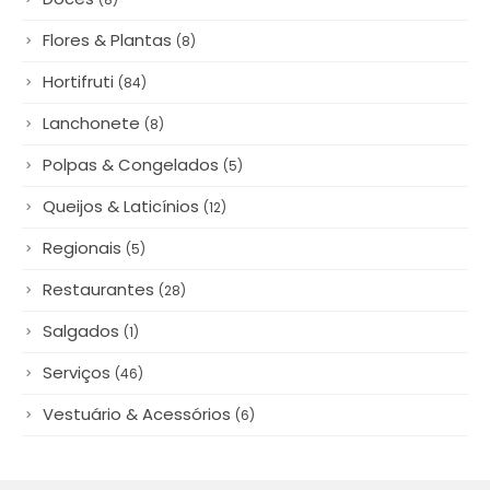
Restaurantes
(28)
Salgados
(1)
Serviços
(46)
Vestuário & Acessórios
(6)
CADEG
Mercado Municipal do Rio de Janeiro
Rua Capitão Félix, nº 110,
Benfica Rio de Janeiro - RJ - CEP: 20920-310
21
3890-0202
HORÁRIO DE FUNCIONAMENTO