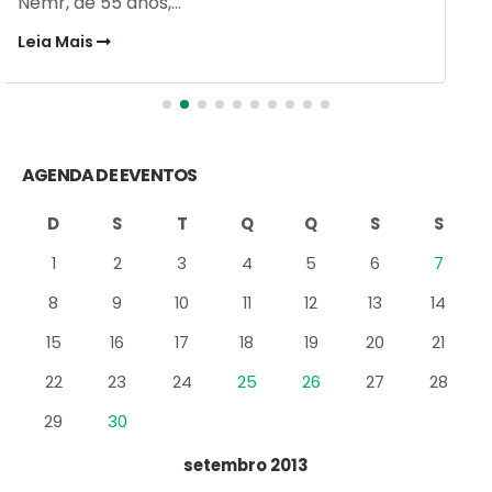
8
9
10
11
12
13
14
15
16
17
18
19
20
21
22
23
24
25
26
27
28
29
30
setembro 2013
out »
PUBLICAÇÕES RECENTES
Vinhos que Harmonizam com
Queijos: Um Guia Completo para
Apreciadores
30/03/2026
Festival de Inverno do Cadeg traz
opções para os adultos se
aquecerem na estação mais
gelada do ano e um arraiá para