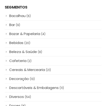
Cereais & Mercearia
(21)
Decoração
(13)
Descartáveis & Embalagens
(11)
Diversos
(54)
Doces
(8)
Flores & Plantas
(8)
Hortifruti
(84)
Lanchonete
(8)
Polpas & Congelados
(5)
Queijos & Laticínios
(12)
Regionais
(5)