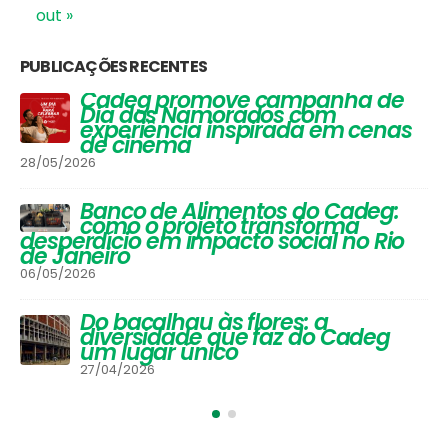
a criançada
30/06/2025
#NamoradosnoCadeg Deu
Match
16/06/2025
SEGMENTOS
Bacalhau
(6)
Bar
(9)
Bazar & Papelaria
(4)
Bebidas
(20)
Beleza & Saúde
(8)
Cafeteria
(2)