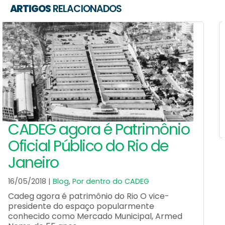
ARTIGOS
RELACIONADOS
Rio Show Online – Festival
Mesa Santa
08/04/2014 |
Blog
,
Clipping
CADEG - Rio Show Online - Clipping Impresso -
04 de abril - Festival Mesa Santa
Leia Mais
AGENDA DE EVENTOS
D
S
T
Q
Q
S
S
1
2
3
4
5
6
7