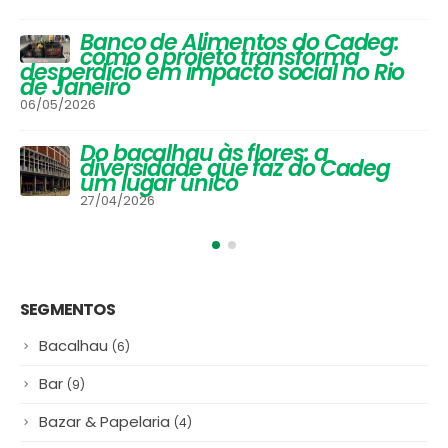
Festival de Inverno do Cadeg traz
opções para os adultos se
aquecerem na estação mais
gelada do ano e um arraiá para
a criançada
30/06/2025
#NamoradosnoCadeg Deu
Match
16/06/2025
SEGMENTOS
Bacalhau
(6)
Bar
(9)
Bazar & Papelaria
(4)
Bebidas
(20)