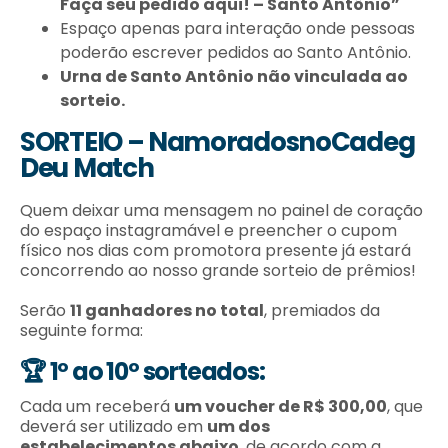
Faça seu pedido aqui! – Santo Antônio”
Espaço apenas para interação onde pessoas
poderão escrever pedidos ao Santo Antônio.
Urna de Santo Antônio não vinculada ao
sorteio.
SORTEIO – NamoradosnoCadeg
Deu Match
Quem deixar uma mensagem no painel de coração
do espaço instagramável e preencher o cupom
físico nos dias com promotora presente já estará
concorrendo ao nosso grande sorteio de prêmios!
Serão
11 ganhadores no total
, premiados da
seguinte forma:
🏆 1º ao 10º sorteados:
Cada um receberá
um voucher de R$ 300,00
, que
deverá ser utilizado em
um dos
estabelecimentos abaixo
, de acordo com a