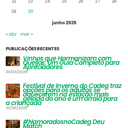
22
23
24
25
26
27
28
29
30
junho 2025
« abr
mar »
PUBLICAÇÕES RECENTES
Vinhos que Harmonizam com
Queijos: Um Guia Completo para
Apreciadores
30/03/2026
Festival de Inverno do Cadeg traz
opções para os adultos se
aquecerem na estação mais
gelada do ano e um arraiá para
a criançada
30/06/2025
#NamoradosnoCadeg Deu
Match