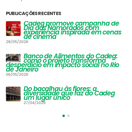
15
16
17
18
19
20
21
22
23
24
25
26
27
28
29
30
31
dezembro 2013
« nov
jan »
PUBLICAÇÕES RECENTES
Vinhos que Harmonizam com
Queijos: Um Guia Completo para
Apreciadores
30/03/2026
Festival de Inverno do Cadeg traz
opções para os adultos se
aquecerem na estação mais
gelada do ano e um arraiá para
a criançada
30/06/2025