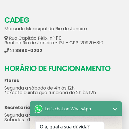
Salgados
(1)
Serviços
(46)
Vestuário & Acessórios
(6)
CADEG
Mercado Municipal do Rio de Janeiro
Rua Capitão Félix, nº 110,
Benfica Rio de Janeiro - RJ - CEP: 20920-310
21
3890-0202
Let's chat on WhatsApp
HORÁRIO DE FUNCIONAMENTO
Olá, qual a sua dúvida?
Flores