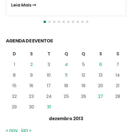
10/08/2017 |
Blog
,
Clipping
Clipping-Jornal-CADEG-30-de-junho-2017-
Dupla-Carioca Clipping-Jornal-CADEG-28-
de-junho-2017-Veja-Rio Clipping-Jornal-
CADEG-28-de-junho-2017-Top-5-Rio
Clipping-Jornal-CADEG-28-de-junho-2017-O-
Globo-Rio-Show Clipping-Jornal-CADEG-28-
de-junho-201
Leia Mais
AGENDA DE EVENTOS
D
S
T
Q
Q
S
S
1
2
3
4
5
6
7
8
9
10
11
12
13
14