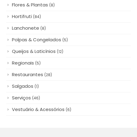
Decoração
(13)
Descartáveis & Embalagens
(11)
Diversos
(54)
Doces
(8)
Flores & Plantas
(8)
Hortifruti
(84)
Lanchonete
(8)
Polpas & Congelados
(5)
Queijos & Laticínios
(12)
Regionais
(5)
Restaurantes
(28)