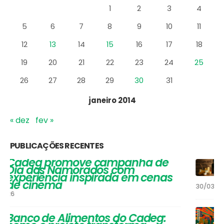
D
S
T
Q
Q
S
S
1
2
3
4
5
6
7
8
9
10
11
12
13
14
15
16
17
18
19
20
21
22
23
24
25
26
27
28
29
30
31
janeiro 2014
« dez
fev »
PUBLICAÇÕES RECENTES
Vinhos que Harmonizam com
Queijos: Um Guia Completo para
Apreciadores
30/03/2026