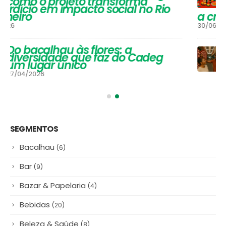
Festival de Inverno do Cadeg traz
opções para os adultos se
aquecerem na estação mais
gelada do ano e um arraiá para
a criançada
30/06/2025
#NamoradosnoCadeg Deu
Match
16/06/2025
SEGMENTOS
Bacalhau
(6)
Bar
(9)
Bazar & Papelaria
(4)
Bebidas
(20)