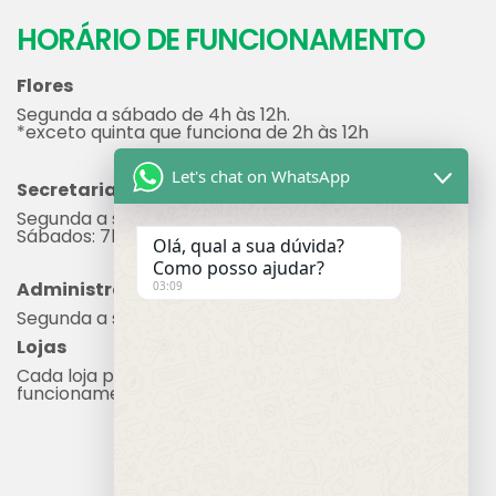
21
3890-0202
HORÁRIO DE FUNCIONAMENTO
Flores
Segunda a sábado de 4h às 12h.
*exceto quinta que funciona de 2h às 12h
Let's chat on WhatsApp
Secretaria
Olá, qual a sua dúvida?
Segunda a sexta: 7h às 17h
Como posso ajudar?
Sábados: 7h às 12h
03:09
Administração
Segunda a sexta: 8h às 17h
Lojas
Cada loja possui seu próprio horário de
funcionamento.