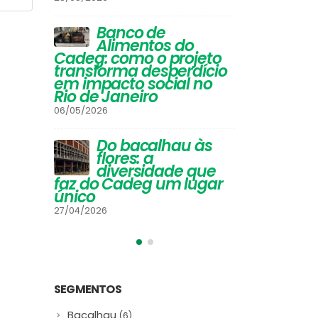
l O
Festival de Inverno
11
CADEG - 
do Cadeg traz
Ba
Internet 
opções para os
Al
Festival
eto
adultos se aquecerem
Cadeg: 
ício
na estação mais gelada
transfo
Leia Mai
no
do ano e um arraiá para
em impa
a criançada
Rio de J
30/06/2025
06/05/2026
às
Do
flo
ue
di
#NamoradosnoCadeg
gar
faz do 
Deu Match
único
16/06/2025
27/04/2026
SEGMENTOS
Bacalhau
(6)