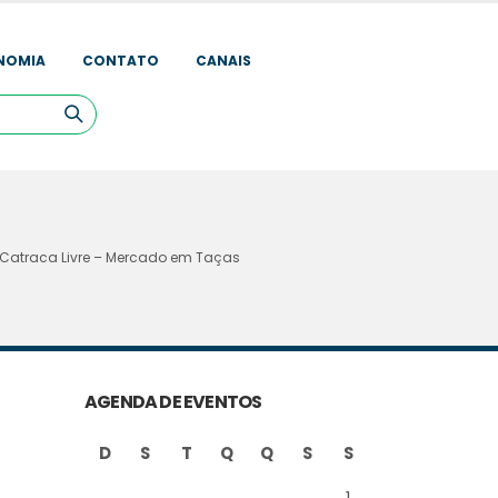
NOMIA
CONTATO
CANAIS
Catraca Livre – Mercado em Taças
AGENDA DE EVENTOS
D
S
T
Q
Q
S
S
1