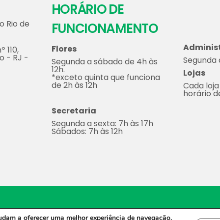
HORÁRIO DE
o Rio de
FUNCIONAMENTO
Adminis
Flores
º 110,
o - RJ -
Segunda a
Segunda a sábado de 4h às
12h.
Lojas
*exceto quinta que funciona
de 2h às 12h
Cada loja
horário 
Secretaria
Segunda a sexta: 7h às 17h
Sábados: 7h às 12h
2023 - Todos os direitos reservados.
Desenvolvido por Molin 
judam a oferecer uma melhor experiência de navegação.