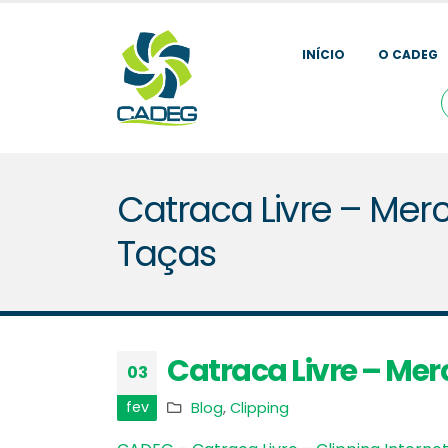
INÍCIO
O CADEG
Catraca Livre – Me
Taças
Catraca Livre – Me
03
fev
Blog
,
Clipping