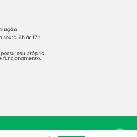
tração
 sexta: 8h às 17h
 possui seu próprio
de funcionamento.
Space.
Contact us