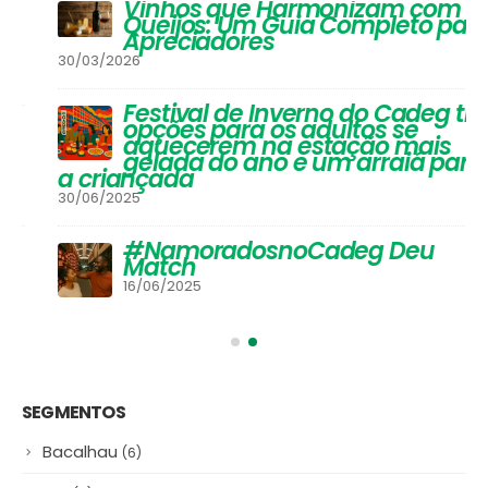
Vinhos que Harmonizam com
Queijos: Um Guia Completo para
Apreciadores
30/03/2026
Festival de Inverno do Cadeg traz
opções para os adultos se
aquecerem na estação mais
gelada do ano e um arraiá para
a criançada
30/06/2025
#NamoradosnoCadeg Deu
Match
16/06/2025
SEGMENTOS
Bacalhau
(6)