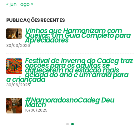
« jun
ago »
PUBLICAÇÕES RECENTES
Vinhos que Harmonizam com
Queijos: Um Guia Completo para
Apreciadores
30/03/2026
Festival de Inverno do Cadeg traz
opções para os adultos se
aquecerem na estação mais
gelada do ano e um arraiá para
a criançada
30/06/2025
#NamoradosnoCadeg Deu
Match
16/06/2025