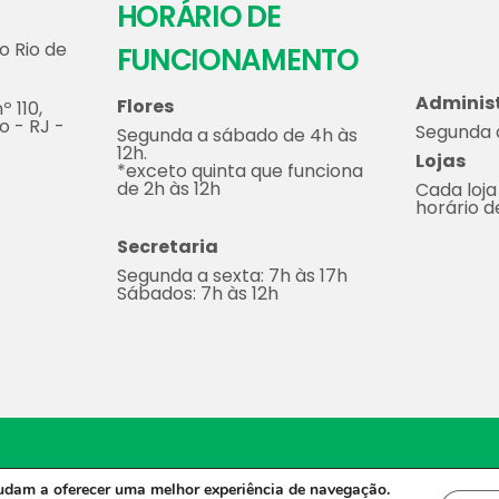
HORÁRIO DE
o Rio de
FUNCIONAMENTO
Adminis
Flores
º 110,
o - RJ -
Segunda a
Segunda a sábado de 4h às
12h.
Lojas
*exceto quinta que funciona
de 2h às 12h
Cada loja
horário 
Secretaria
Segunda a sexta: 7h às 17h
Sábados: 7h às 12h
2023 - Todos os direitos reservados.
Desenvolvido por Molin 
judam a oferecer uma melhor experiência de navegação.