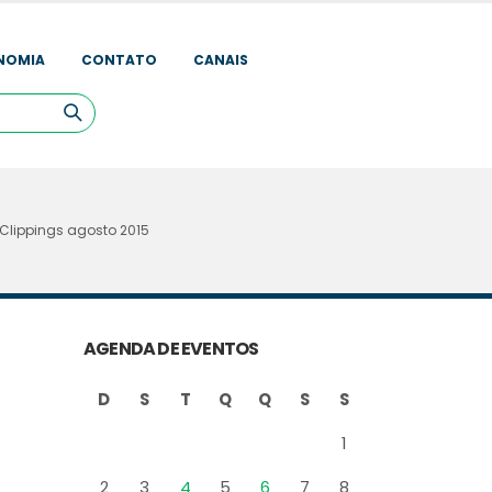
NOMIA
CONTATO
CANAIS
Clippings agosto 2015
AGENDA DE EVENTOS
D
S
T
Q
Q
S
S
1
2
3
4
5
6
7
8