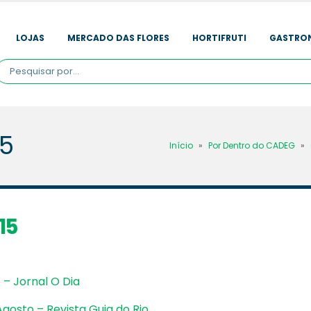
LOJAS
MERCADO DAS FLORES
HORTIFRUTI
GASTRO
15
Início
»
Por Dentro do CADEG
»
15
 – Jornal O Dia
gosto – Revista Guia do Rio