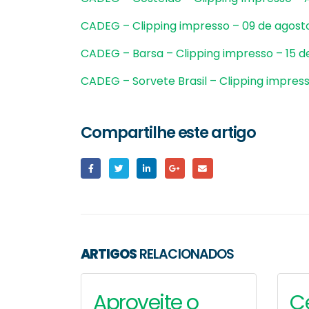
CADEG – Clipping impresso – 09 de agosto
CADEG – Barsa – Clipping impresso – 15 
CADEG – Sorvete Brasil – Clipping impress
Compartilhe este artigo
Cadeg promove
campanha de Dia
dos Namorados
Quei
ARTIGOS
RELACIONADOS
com experiência
Com
inspirada em cenas de
Apr
cinema
30/03/
o
Ceasa de Irajá
B
28/05/2026