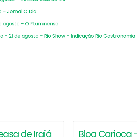
 – Jornal O Dia
de agosto – O FLuminense
o – 21 de agosto – Rio Show – Indicação Rio Gastronomia
Vinhos que
Cadeg promo
Harmonizam com
campanha de
jos: Um Guia
dos Namorad
pleto para
com experiência
eciadores
inspirada em cenas
cinema
2026
log Carioca –
The Rio Times
28/05/2026