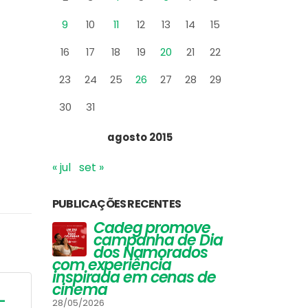
9
10
11
12
13
14
15
16
17
18
19
20
21
22
23
24
25
26
27
28
29
30
31
agosto 2015
« jul
set »
PUBLICAÇÕES RECENTES
ve
Vinhos que
Ca
 Dia
Harmonizam com
ca
os
Queijos: Um Guia
do
Completo para
com exp
 de
Apreciadores
inspira
cinema
30/03/2026
 –
O Globo Morar
Diver
28/05/2026