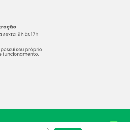
tração
 sexta: 8h às 17h
 possui seu próprio
de funcionamento.
Space.
Contact us