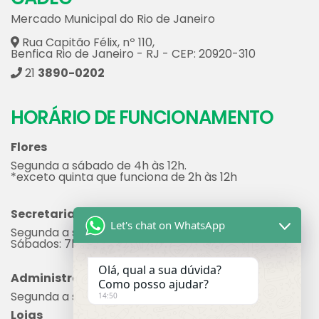
Mercado Municipal do Rio de Janeiro
Rua Capitão Félix, nº 110,
Benfica Rio de Janeiro - RJ - CEP: 20920-310
21
3890-0202
HORÁRIO DE FUNCIONAMENTO
Flores
Segunda a sábado de 4h às 12h.
*exceto quinta que funciona de 2h às 12h
Secretaria
Let's chat on WhatsApp
Segunda a sexta: 7h às 17h
Sábados: 7h às 12h
Olá, qual a sua dúvida?
Administração
Como posso ajudar?
Segunda a sexta: 8h às 17h
14:50
Lojas