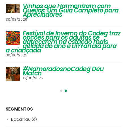
Vinhos que Harmonizam com
Queijos: Um Guia Completo para
Apreciadores
30/03/2026
Festival de Inverno do Cadeg traz
opções para os adultos se
aquecerem na estação mais
gelada do ano e um arraiá para
a criançada
30/06/2025
#NamoradosnoCadeg Deu
Match
16/06/2025
SEGMENTOS
Bacalhau
(6)