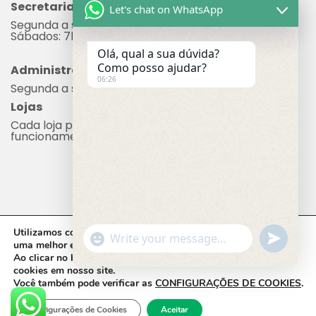
Secretaria
Let's chat on WhatsApp
Segunda a sexta: 7h às 17h
Sábados: 7h às 12h
Olá, qual a sua dúvida?
Como posso ajudar?
Administração
06:26
Segunda a sexta: 8h às 17h
Lojas
Cada loja possui seu próprio horário de
funcionamento.
Utilizamos cookies em nosso site, que nos ajudam a oferecer
"+chaty_settings.lang.emoji_picker+"
undefine
WhatsApp Message
uma melhor experiência de navegação.
Ao clicar no botão
ACEITAR,
você concorda com o uso de
cookies em nosso site.
Você também pode verificar as
CONFIGURAÇÕES DE COOKIES
.
CADEG © 2023 - Todos os direitos reservados.
Desenvolvido por Molin Space.
Configurações de Cookies
Aceitar