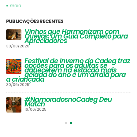
« maio
PUBLICAÇÕES RECENTES
Vinhos que Harmonizam com
Queijos: Um Guia Completo para
Apreciadores
30/03/2026
Festival de Inverno do Cadeg traz
opções para os adultos se
aquecerem na estação mais
gelada do ano e um arraiá para
a criançada
30/06/2025
#NamoradosnoCadeg Deu
Match
16/06/2025