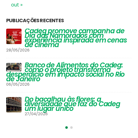
8
9
10
11
12
13
14
15
16
17
18
19
20
21
22
23
24
25
26
27
28
29
30
setembro 2013
out »
PUBLICAÇÕES RECENTES
Vinhos que Harmonizam com
Queijos: Um Guia Completo para
Apreciadores
30/03/2026
Festival de Inverno do Cadeg traz
opções para os adultos se
aquecerem na estação mais
gelada do ano e um arraiá para