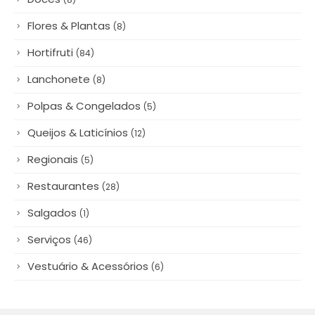
Cereais & Mercearia
(21)
Decoração
(13)
Descartáveis & Embalagens
(11)
Diversos
(54)
Doces
(8)
Flores & Plantas
(8)
Hortifruti
(84)
Lanchonete
(8)
Polpas & Congelados
(5)
Queijos & Laticínios
(12)
Regionais
(5)
Restaurantes
(28)