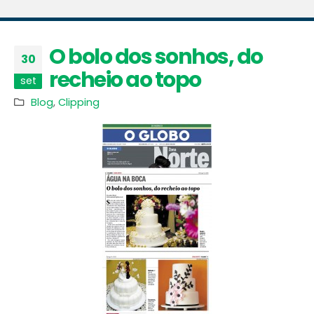
O bolo dos sonhos, do
30
recheio ao topo
set
Blog
,
Clipping