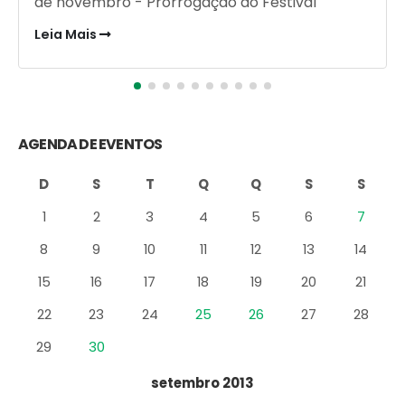
Dia de bacalhau é todo
dia!!!
24/04/2014 |
Blog
,
Mercado de Flores
Não é só porque acabou a Semana Santa
que esquecemos do bacalhau! No Cadeg -
Mercado Municipal Do Rio De Janeiro dia...
Leia Mais
AGENDA DE EVENTOS
D
S
T
Q
Q
S
S
1
2
3
4
5
6
7