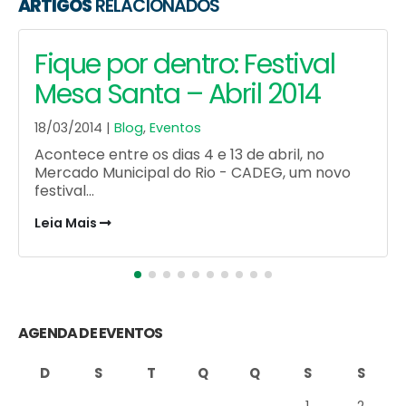
ARTIGOS
RELACIONADOS
Guia Rio – 2017
04/09/2014 |
Blog
,
Clipping
CADEG - Guia do Rio - Clipping Impresso -
Setembro de 2014 - Um passeio pelo CADEG
Leia Mais
AGENDA DE EVENTOS
D
S
T
Q
Q
S
S
1
2
3
4
5
6
7
8
9