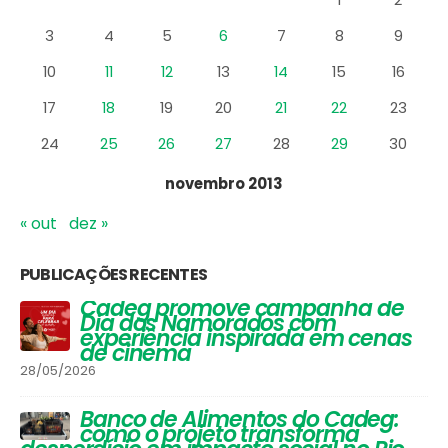
10
11
12
13
14
15
16
17
18
19
20
21
22
23
24
25
26
27
28
29
30
novembro 2013
« out
dez »
PUBLICAÇÕES RECENTES
Vinhos que Harmonizam com
Queijos: Um Guia Completo para
Apreciadores
30/03/2026
Festival de Inverno do Cadeg traz
opções para os adultos se
aquecerem na estação mais
gelada do ano e um arraiá para
a criançada
30/06/2025