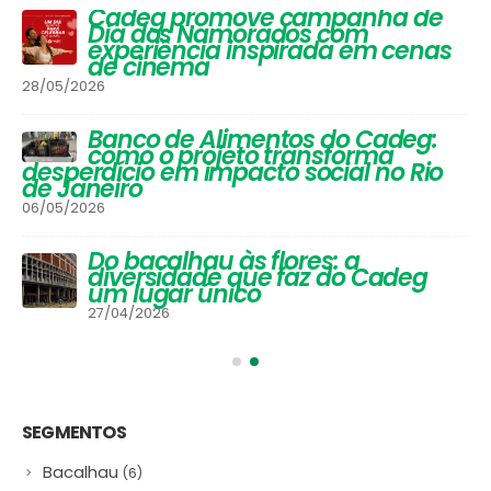
Queijos: Um Guia Completo para
Apreciadores
30/03/2026
Festival de Inverno do Cadeg traz
opções para os adultos se
aquecerem na estação mais
gelada do ano e um arraiá para
a criançada
30/06/2025
#NamoradosnoCadeg Deu
Match
16/06/2025
SEGMENTOS
Bacalhau
(6)
Bar
(9)