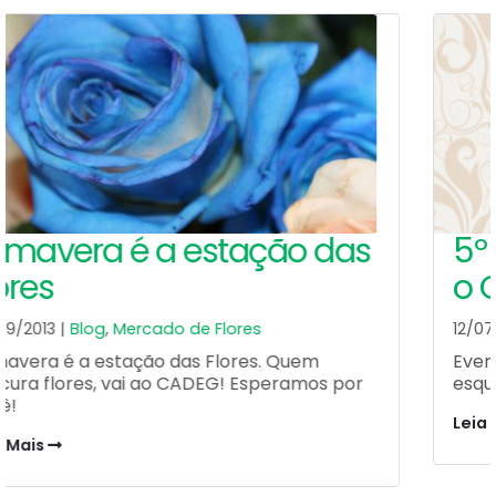
5º Festival de Inverno agita
o Cadeg em 2018
12/07/2018 |
Blog
,
Por dentro do CADEG
Evento une gastronomia e cultura para
esquentar as ruas do Mercado Municipal do Rio.
Leia Mais