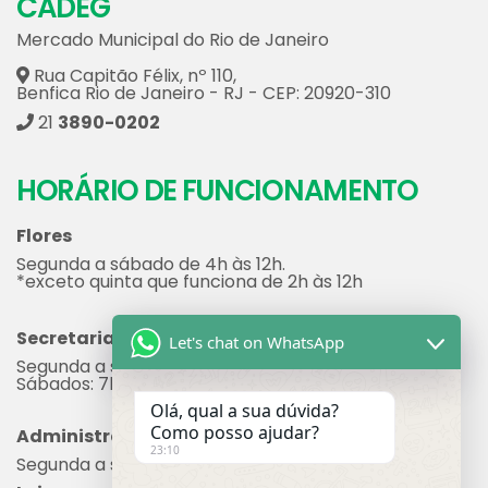
Mercado Municipal do Rio de Janeiro
Rua Capitão Félix, nº 110,
Benfica Rio de Janeiro - RJ - CEP: 20920-310
21
3890-0202
HORÁRIO DE FUNCIONAMENTO
Flores
Segunda a sábado de 4h às 12h.
*exceto quinta que funciona de 2h às 12h
Secretaria
Segunda a sexta: 7h às 17h
Let's chat on WhatsApp
Sábados: 7h às 12h
Administração
Olá, qual a sua dúvida?
Segunda a sexta: 8h às 17h
Como posso ajudar?
Lojas
23:10
Cada loja possui seu próprio horário de