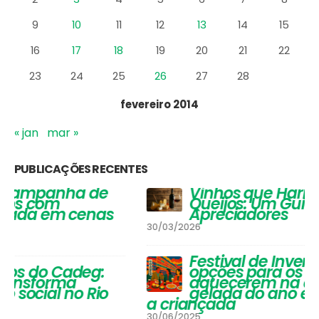
16
17
18
19
20
21
22
23
24
25
26
27
28
fevereiro 2014
« jan
mar »
PUBLICAÇÕES RECENTES
Vinhos que Harmonizam com
Queijos: Um Guia Completo para
Apreciadores
30/03/2026
Festival de Inverno do Cadeg traz
opções para os adultos se
aquecerem na estação mais
gelada do ano e um arraiá para
a criançada
30/06/2025