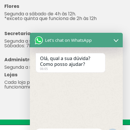
*exceto quinta que funciona de 2h às 12h
Secretaria
Segunda a sexta: 7h às 17h
Sábados: 7h às 12h
Let's chat on WhatsApp
Administração
Segunda a sexta: 8h às 17h
Olá, qual a sua dúvida?
Lojas
Como posso ajudar?
Cada loja possui seu próprio horário de
06:05
funcionamento.