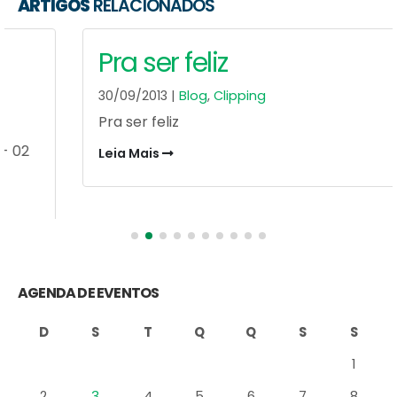
ARTIGOS
RELACIONADOS
Pra ser feliz
30/09/2013 |
Blog
,
Clipping
Pra ser feliz
Leia Mais
AGENDA DE EVENTOS
D
S
T
Q
Q
S
S
1
2
3
4
5
6
7
8
9
10
11
12
13
14
15