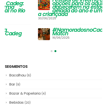
Queijos: Um Guia Completo para
Apreciadores
30/03/2026
Festival de Inverno do Cadeg traz
opções para os adultos se
aquecerem na estação mais
gelada do ano e um arraiá para
a criançada
30/06/2025
#NamoradosnoCadeg Deu
Match
16/06/2025
SEGMENTOS
Bacalhau
(6)
Bar
(9)