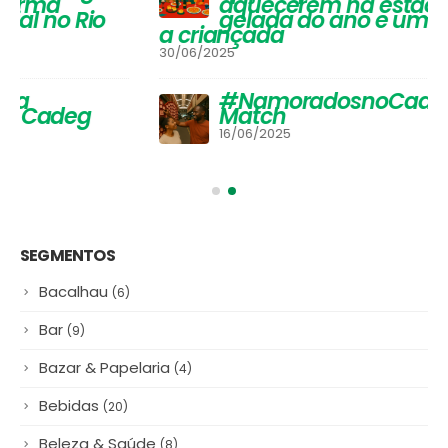
Vinhos que Harmonizam com
Queijos: Um Guia Completo para
Apreciadores
30/03/2026
Festival de Inverno do Cadeg traz
opções para os adultos se
aquecerem na estação mais
gelada do ano e um arraiá para
a criançada
30/06/2025
#NamoradosnoCadeg Deu
Match
16/06/2025
SEGMENTOS
Bacalhau
(6)