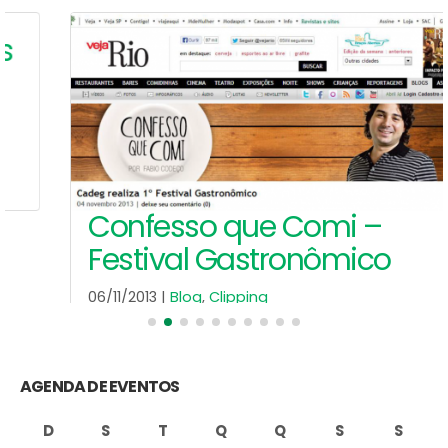
Confesso que Comi –
Festival Gastronômico
06/11/2013 |
Blog
,
Clipping
CADEG - Confesso que Comi - Clipping
Internet - 04 de novembro - Festival
Gastronômico
Leia Mais