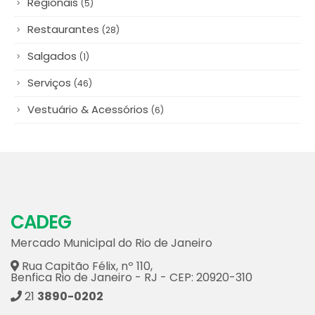
Lanchonete
(8)
Polpas & Congelados
(5)
Queijos & Laticínios
(12)
Regionais
(5)
Restaurantes
(28)
Salgados
(1)
Serviços
(46)
Vestuário & Acessórios
(6)
CADEG