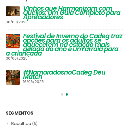
Vinhos que Harmonizam com
Queijos: Um Guia Completo para
Apreciadores
30/03/2026
Festival de Inverno do Cadeg traz
opções para os adultos se
aquecerem na estação mais
gelada do ano e um arraiá para
a criançada
30/06/2025
#NamoradosnoCadeg Deu
Match
16/06/2025
SEGMENTOS
Bacalhau
(6)