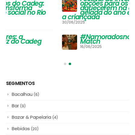
#NamoradosnoCadeg Deu
Match
16/06/2025
SEGMENTOS
Bacalhau
(6)
Bar
(9)
Bazar & Papelaria
(4)
Bebidas
(20)
Beleza & Saúde
(8)
Cafeteria
(2)
Cereais & Mercearia
(21)