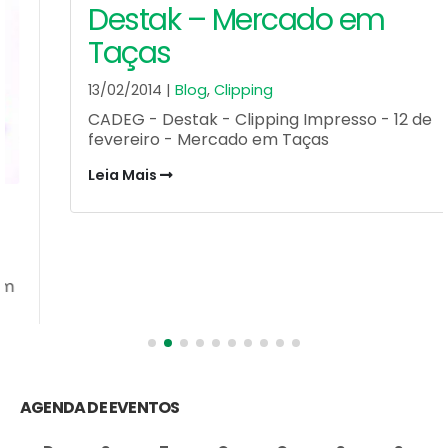
Destak – Mercado em
Taças
13/02/2014 |
Blog
,
Clipping
CADEG - Destak - Clipping Impresso - 12 de
fevereiro - Mercado em Taças
Leia Mais
AGENDA DE EVENTOS
D
S
T
Q
Q
S
S
1
2
3
4
5
6
7
8
9
10
11
12
13