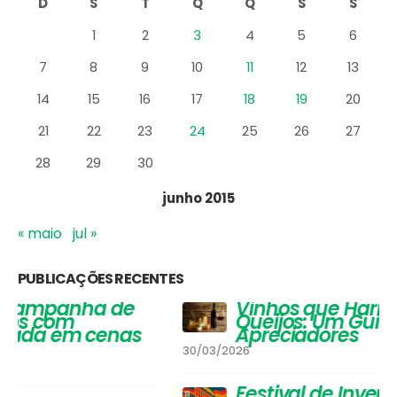
14
15
16
17
18
19
20
21
22
23
24
25
26
27
28
29
30
junho 2015
« maio
jul »
PUBLICAÇÕES RECENTES
Vinhos que Harmonizam com
Queijos: Um Guia Completo para
Apreciadores
30/03/2026
Festival de Inverno do Cadeg traz
opções para os adultos se
aquecerem na estação mais
gelada do ano e um arraiá para
a criançada
30/06/2025