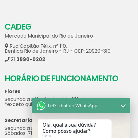
CADEG
Mercado Municipal do Rio de Janeiro
Rua Capitão Félix, nº 110,
Benfica Rio de Janeiro - RJ - CEP: 20920-310
21
3890-0202
HORÁRIO DE FUNCIONAMENTO
Flores
Segunda a sábado de 4h às 12h.
*exceto quinta que funciona de 2h às 12h
Let's chat on WhatsApp
Secretaria
Olá, qual a sua dúvida?
Segunda a sexta: 7h às 17h
Como posso ajudar?
Sábados: 7h às 12h
04:14