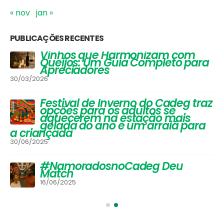
« nov
jan »
PUBLICAÇÕES RECENTES
Vinhos que Harmonizam com
Queijos: Um Guia Completo para
Apreciadores
30/03/2026
Festival de Inverno do Cadeg traz
opções para os adultos se
aquecerem na estação mais
gelada do ano e um arraiá para
a criançada
30/06/2025
#NamoradosnoCadeg Deu
Match
16/06/2025