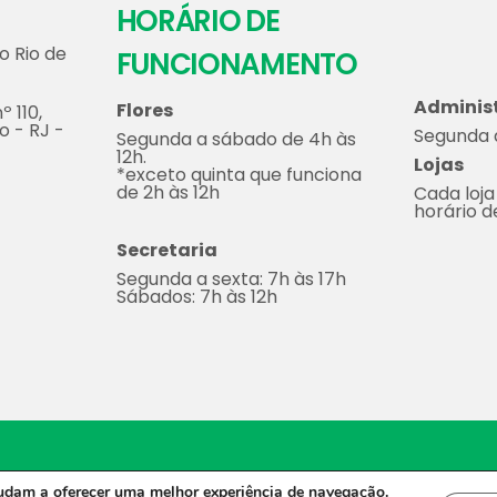
HORÁRIO DE
o Rio de
FUNCIONAMENTO
Adminis
Flores
º 110,
o - RJ -
Segunda a
Segunda a sábado de 4h às
12h.
Lojas
*exceto quinta que funciona
de 2h às 12h
Cada loja
horário 
Secretaria
Segunda a sexta: 7h às 17h
Sábados: 7h às 12h
2023 - Todos os direitos reservados.
Desenvolvido por Molin 
judam a oferecer uma melhor experiência de navegação.