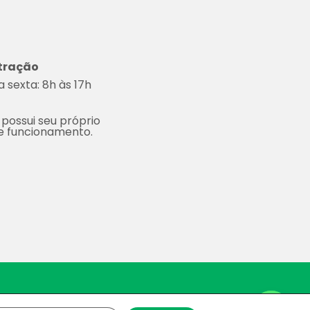
tração
 sexta: 8h às 17h
 possui seu próprio
de funcionamento.
Space.
Contact us