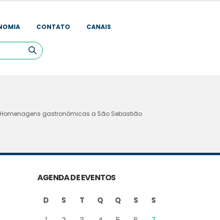
NOMIA
CONTATO
CANAIS
Homenagens gastronômicas a São Sebastião
AGENDA DE EVENTOS
D
S
T
Q
Q
S
S
1
2
3
4
5
6
7