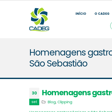
INÍCIO
O CADEG
Homenagens gastr
São Sebastião
Homenagens gastro
30
set
Blog
,
Clipping