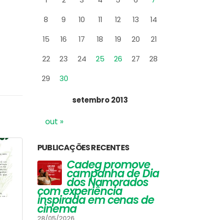
8
9
10
11
12
13
14
15
16
17
18
19
20
21
22
23
24
25
26
27
28
29
30
setembro 2013
out »
PUBLICAÇÕES RECENTES
Agenda Bafafá
Rio 
ve
Vinhos que
Ca
 Dia
Harmonizam com
ca
5
– Festival de
Hell’
os
Queijos: Um Guia
do
Completo para
com exp
Inverno
 de
Apreciadores
inspira
31/03/201
cinema
30/03/2026
sso
CADEG -
16/07/2014 |
Blog
,
Clipping
28/05/2026