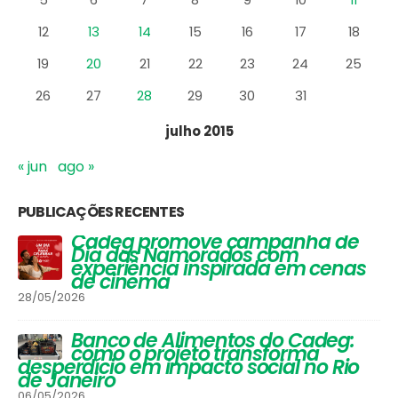
26
27
28
29
30
31
julho 2015
« jun
ago »
PUBLICAÇÕES RECENTES
Vinhos que Harmonizam com
Queijos: Um Guia Completo para
Apreciadores
30/03/2026
Festival de Inverno do Cadeg traz
opções para os adultos se
aquecerem na estação mais
gelada do ano e um arraiá para
a criançada
30/06/2025
#NamoradosnoCadeg Deu
Match
16/06/2025