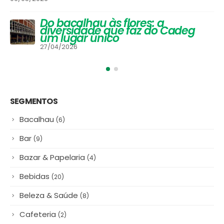
SEGMENTOS
Bacalhau
(6)
Bar
(9)
Bazar & Papelaria
(4)
Bebidas
(20)
Beleza & Saúde
(8)
Cafeteria
(2)
Cereais & Mercearia
(21)
Decoração
(13)
Descartáveis & Embalagens
(11)