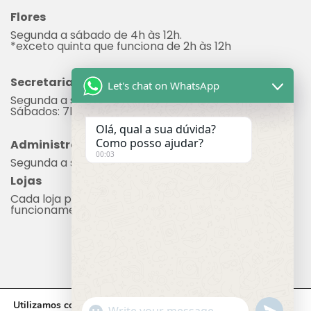
Secretaria
Segunda a sexta: 7h às 17h
Sábados: 7h às 12h
Administração
Let's chat on WhatsApp
Segunda a sexta: 8h às 17h
Lojas
Olá, qual a sua dúvida?
Cada loja possui seu próprio horário de
funcionamento.
Como posso ajudar?
00:03
CADEG © 2023 - Todos os direitos reservados.
Utilizamos cookies em nosso site, que nos ajudam a oferecer
"+chaty_settings.lang.emoji_picker+"
undefine