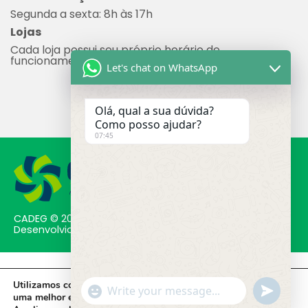
Segunda a sexta: 8h às 17h
Lojas
Cada loja possui seu próprio horário de
funcionamento.
Let's chat on WhatsApp
Olá, qual a sua dúvida?
Como posso ajudar?
07:45
CADEG © 2023 - Todos os direitos reservados.
Desenvolvido por Molin Space.
Utilizamos cookies em nosso site, que nos ajudam a oferecer
"+chaty_settings.lang.emoji_picker+"
undefine
WhatsApp Message
uma melhor experiência de navegação.