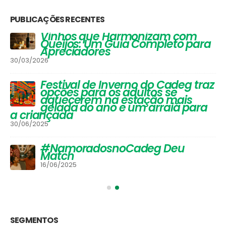
PUBLICAÇÕES RECENTES
Vinhos que Harmonizam com
Queijos: Um Guia Completo para
Apreciadores
30/03/2026
Festival de Inverno do Cadeg traz
opções para os adultos se
aquecerem na estação mais
gelada do ano e um arraiá para
a criançada
30/06/2025
#NamoradosnoCadeg Deu
Match
16/06/2025
SEGMENTOS