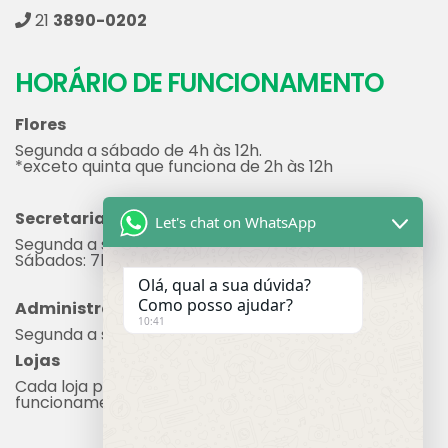
21
3890-0202
HORÁRIO DE FUNCIONAMENTO
Flores
Segunda a sábado de 4h às 12h.
*exceto quinta que funciona de 2h às 12h
Secretaria
Let's chat on WhatsApp
Segunda a sexta: 7h às 17h
Sábados: 7h às 12h
Olá, qual a sua dúvida?
Administração
Como posso ajudar?
Segunda a sexta: 8h às 17h
10:41
Lojas
Cada loja possui seu próprio horário de
funcionamento.