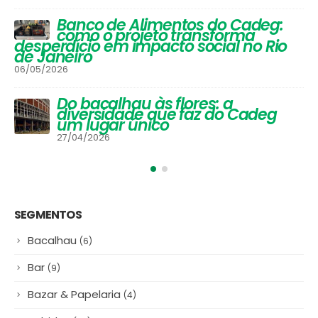
Festival de Inverno do Cadeg traz
opções para os adultos se
aquecerem na estação mais
gelada do ano e um arraiá para
a criançada
30/06/2025
#NamoradosnoCadeg Deu
Match
16/06/2025
SEGMENTOS
Bacalhau
(6)
Bar
(9)
Bazar & Papelaria
(4)
Bebidas
(20)