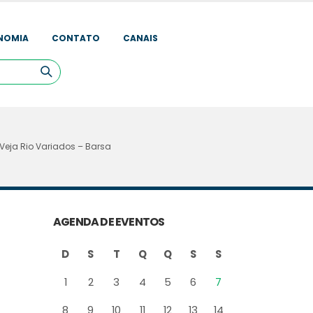
NOMIA
CONTATO
CANAIS
Veja Rio Variados – Barsa
AGENDA DE EVENTOS
D
S
T
Q
Q
S
S
1
2
3
4
5
6
7
8
9
10
11
12
13
14