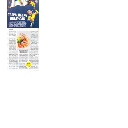
Vinhos que
Cadeg prom
Harmonizam com
campanha d
ijos: Um Guia
dos Namora
mpleto para
com experiência
reciadores
inspirada em cena
cinema
3/2026
28/05/2026
Festival de Inverno