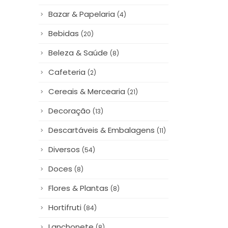
clipping-jornal-cad
Bazar & Papelaria
(4)
Leia Mais
Bebidas
(20)
Beleza & Saúde
(8)
Cafeteria
(2)
Cereais & Mercearia
(21)
Decoração
(13)
Descartáveis & Embalagens
(11)
Diversos
(54)
Doces
(8)
Flores & Plantas
(8)
Hortifruti
(84)
Lanchonete
(8)