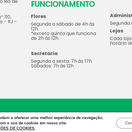
o Rio de
FUNCIONAMENTO
Adminis
Flores
º 110,
o - RJ -
Segunda a
Segunda a sábado de 4h às
12h.
Lojas
*exceto quinta que funciona
de 2h às 12h
Cada loja
horário 
Secretaria
Segunda a sexta: 7h às 17h
Sábados: 7h às 12h
2023 - Todos os direitos reservados.
Desenvolvido por Molin 
judam a oferecer uma melhor experiência de navegação.
om o uso de cookies em nosso site.
Con
ÕES DE COOKIES
.