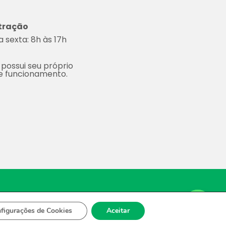
tração
 sexta: 8h às 17h
 possui seu próprio
de funcionamento.
Space.
Contact us
figurações de Cookies
Aceitar