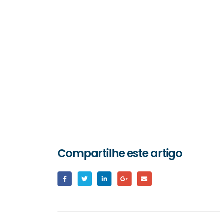
Cadeg promove
campanha de Dia
Compartilhe este artigo
dos Namorados
Que
com experiência
Co
inspirada em cenas de
Ap
cinema
30/0
28/05/2026