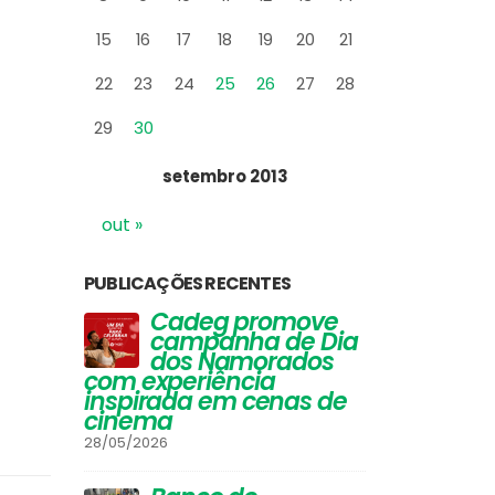
15
16
17
18
19
20
21
22
23
24
25
26
27
28
29
30
setembro 2013
out »
PUBLICAÇÕES RECENTES
ove
Vinhos que
C
e Dia
Harmonizam com
c
dos
Queijos: Um Guia
d
Completo para
com ex
s de
Apreciadores
inspir
cinem
30/03/2026
28/05/202
Festival de Inverno