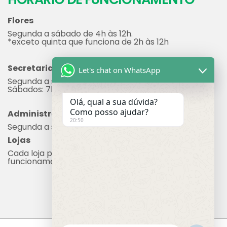
21
3890-0202
HORÁRIO DE FUNCIONAMENTO
Flores
Let's chat on WhatsApp
Segunda a sábado de 4h às 12h.
*exceto quinta que funciona de 2h às 12h
Olá, qual a sua dúvida?
Secretaria
Como posso ajudar?
Segunda a sexta: 7h às 17h
20:50
Sábados: 7h às 12h
Administração
Segunda a sexta: 8h às 17h
Lojas
Cada loja possui seu próprio horário de
funcionamento.