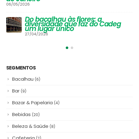
Festival de Inverno do Cadeg traz
opções para os adultos se
aquecerem na estação mais
gelada do ano e um arraiá para
a criançada
30/06/2025
#NamoradosnoCadeg Deu
Match
16/06/2025
SEGMENTOS
Bacalhau
(6)
Bar
(9)
Bazar & Papelaria
(4)
Bebidas