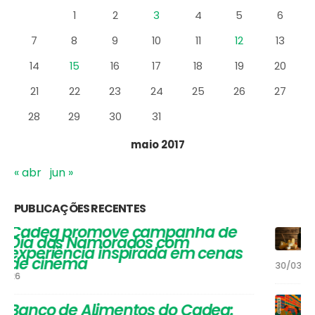
1
2
3
4
5
6
7
8
9
10
11
12
13
14
15
16
17
18
19
20
21
22
23
24
25
26
27
28
29
30
31
maio 2017
« abr
jun »
PUBLICAÇÕES RECENTES
Vinhos que Harmonizam com
Queijos: Um Guia Completo para
Apreciadores
30/03/2026
Festival de Inverno do Cadeg traz