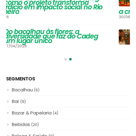
opções para os adultos se
aquecerem na estação mais
gelada do ano e um arraiá para
a criançada
30/06/2025
#NamoradosnoCadeg Deu
Match
16/06/2025
SEGMENTOS
Bacalhau
(6)
Bar
(9)
Bazar & Papelaria
(4)
Bebidas
(20)
Beleza & Saúde