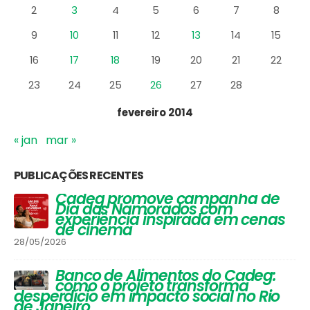
9
10
11
12
13
14
15
16
17
18
19
20
21
22
23
24
25
26
27
28
fevereiro 2014
« jan
mar »
PUBLICAÇÕES RECENTES
Vinhos que Harmonizam com
Queijos: Um Guia Completo para
Apreciadores
30/03/2026
Festival de Inverno do Cadeg traz
opções para os adultos se
aquecerem na estação mais
gelada do ano e um arraiá para
a criançada
30/06/2025