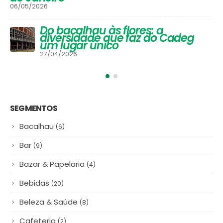
#NamoradosnoCadeg Deu
Match
16/06/2025
SEGMENTOS
Bacalhau
(6)
Bar
(9)
Bazar & Papelaria
(4)
Bebidas
(20)
Beleza & Saúde
(8)
Cafeteria
(2)
Cereais & Mercearia
(21)