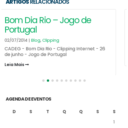
ARTIGOS
RELACIONADOS
Rio Show – Hell’s Burger
31/03/2014 |
Blog
,
Clipping
CADEG - Rio Show - Clipping Impresso - 28 de
março - Hell's Burger
Leia Mais
AGENDA DE EVENTOS
D
S
T
Q
Q
S
S
1
2
3
4
5
6
7
8