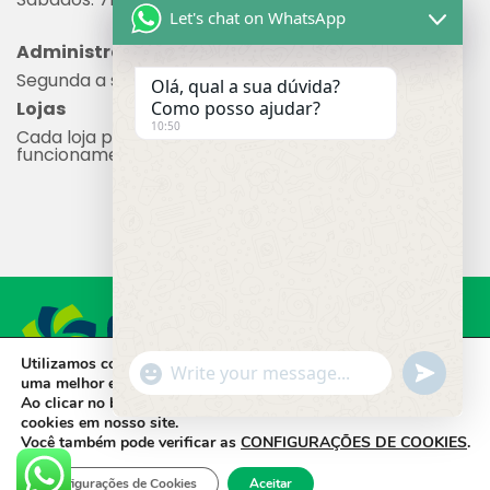
Let's chat on WhatsApp
Administração
Segunda a sexta: 8h às 17h
Olá, qual a sua dúvida?
Lojas
Como posso ajudar?
10:50
Cada loja possui seu próprio horário de
funcionamento.
Utilizamos cookies em nosso site, que nos ajudam a oferecer
"+chaty_settings.lang.emoji_picker+"
undefine
WhatsApp Message
uma melhor experiência de navegação.
Ao clicar no botão
ACEITAR,
você concorda com o uso de
CADEG © 2023 - Todos os direitos reservados.
cookies em nosso site.
Desenvolvido por Molin Space.
Você também pode verificar as
CONFIGURAÇÕES DE COOKIES
.
Configurações de Cookies
Aceitar