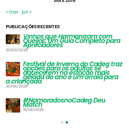
abril 2019
« mar
jun »
PUBLICAÇÕES RECENTES
Vinhos que Harmonizam com
Queijos: Um Guia Completo para
Apreciadores
30/03/2026
Festival de Inverno do Cadeg traz
opções para os adultos se
aquecerem na estação mais
gelada do ano e um arraiá para
a criançada
30/06/2025
#NamoradosnoCadeg Deu
Match
16/06/2025