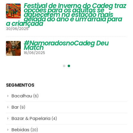
Festival de Inverno do Cadeg traz
opções para os adultos se
aquecerem na estação mais
gelada do ano e um arraiá para
a criançada
30/06/2025
#NamoradosnoCadeg Deu
Match
16/06/2025
SEGMENTOS
Bacalhau
(6)
Bar
(9)
Bazar & Papelaria
(4)
Bebidas
(20)