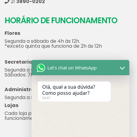
21
3890-0202
HORÁRIO DE FUNCIONAMENTO
Flores
Segunda a sábado de 4h às 12h.
*exceto quinta que funciona de 2h às 12h
Secretaria
Let's chat on WhatsApp
Segunda a sexta: 7h às 17h
Sábados: 7h às 12h
Olá, qual a sua dúvida?
Administração
Como posso ajudar?
Segunda a sexta: 8h às 17h
04:47
Lojas
Cada loja possui seu próprio horário de
funcionamento.