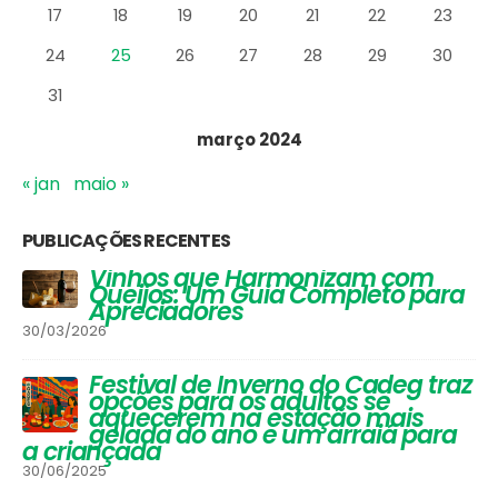
17
18
19
20
21
22
23
24
25
26
27
28
29
30
31
março 2024
« jan
maio »
PUBLICAÇÕES RECENTES
Vinhos que Harmonizam com
Queijos: Um Guia Completo para
Apreciadores
30/03/2026
Festival de Inverno do Cadeg traz
opções para os adultos se
aquecerem na estação mais
gelada do ano e um arraiá para
a criançada
30/06/2025