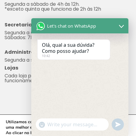
Segunda a sábado de 4h às 12h.
*exceto quinta que funciona de 2h às 12h
Secretaria
Let's chat on WhatsApp
Segunda a sexta: 7h às 17h
Sábados: 7h às 12h
Olá, qual a sua dúvida?
Como posso ajudar?
Administração
10:42
Segunda a sexta: 8h às 17h
Lojas
Cada loja possui seu próprio horário de
funcionamento.
Utilizamos cookies em nosso site, que nos ajudam a oferecer
"+chaty_settings.lang.emoji_picker+"
undefine
WhatsApp Message
uma melhor experiência de navegação.
Ao clicar no botão
ACEITAR,
você concorda com o uso de