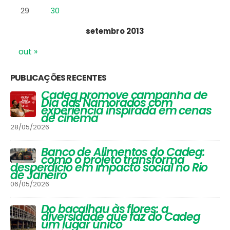
22
23
24
25
26
27
28
29
30
setembro 2013
out »
PUBLICAÇÕES RECENTES
Vinhos que Harmonizam com
Queijos: Um Guia Completo para
Apreciadores
30/03/2026
Festival de Inverno do Cadeg traz
opções para os adultos se
aquecerem na estação mais
gelada do ano e um arraiá para
a criançada
30/06/2025
#NamoradosnoCadeg Deu