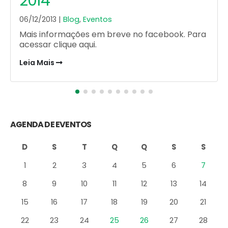
lanchonetes
15/10/2013 |
Blog
,
Gastronomia e Sabor
O Cadeg conta com uma variedade de bares,
restaurantes e lanchonetes que você deve
conhecer! Você vai encontrar bacalhau,
peixes...
Leia Mais
AGENDA DE EVENTOS
D
S
T
Q
Q
S
S
1
2
3
4
5
6
7
8
9
10
11
12
13
14
15
16
17
18
19
20
21