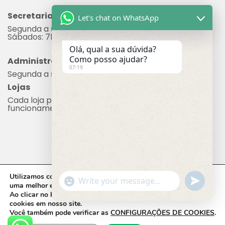
*exceto quinta que funciona de 2h às 12h
Let's chat on WhatsApp
Secretaria
Segunda a sexta: 7h às 17h
Sábados: 7h às 12h
Olá, qual a sua dúvida?
Como posso ajudar?
07:19
Administração
Segunda a sexta: 8h às 17h
Lojas
Cada loja possui seu próprio horário de
funcionamento.
Utilizamos cookies em nosso site, que nos ajudam a oferecer
"+chaty_settings.lang.emoji_picker+"
undefine
WhatsApp Message
uma melhor experiência de navegação.
Ao clicar no botão
ACEITAR,
você concorda com o uso de
cookies em nosso site.
Você também pode verificar as
CONFIGURAÇÕES DE COOKIES
.